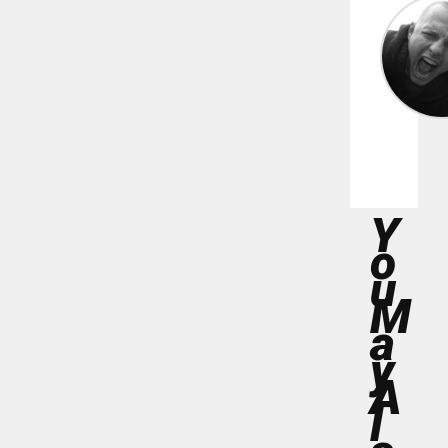
Y
O
U
M
A
Y
A
L