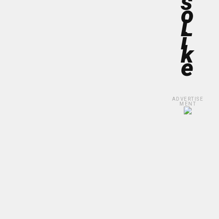
S
O
L
I
K
E
ADVERTISE
MENT